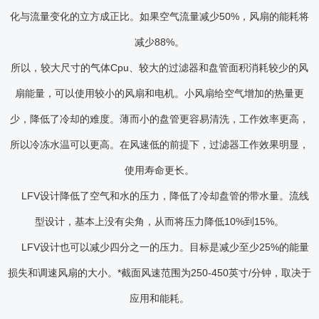
化与流量变化的立方成正比。如果空气流量减少50%，风扇的能耗将
减少88%。
所以，较大尺寸的气体Cpu、较大的过滤器和盘管面积消耗较少的风
扇能量，可以使用较小的风扇和电机。小风扇给空气增加的热量更
少，降低了冷却的难度。薄而小的盘管更容易清洗，工作效率更高，
所以冷冻水温可以更高。在风速低的前提下，过滤器工作效果明显，
使用寿命更长。
LFV设计降低了空气和水的压力，降低了冷却盘管的带水量。流线
型设计，基本上没有尖角，从而将压力降低10%到15%。
LFV设计也可以减少四分之一的压力。目标是减少至少25%的能量
损失和调速风扇的大小。*截面风速范围为250-450英寸/分钟，取决于
应用和能耗。