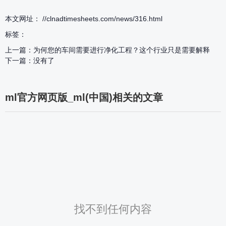
本文网址： //clnadtimesheets.com/news/316.html
标签：
上一篇：
为何您的车间需要进行净化工程？这个行业只是需要解释
下一篇：
没有了
ml官方网页版_ml(中国)相关的文章
找不到任何内容